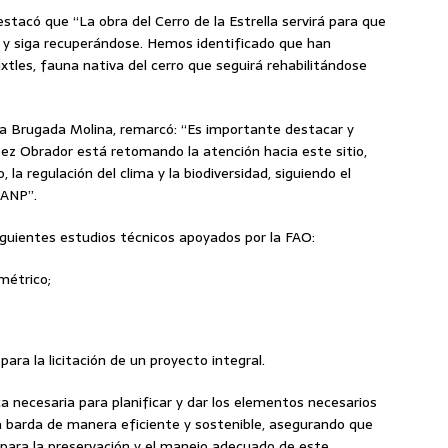
tacó que “La obra del Cerro de la Estrella servirá para que
 y siga recuperándose. Hemos identificado que han
mixtles, fauna nativa del cerro que seguirá rehabilitándose
lara Brugada Molina, remarcó: “Es importante destacar y
pez Obrador está retomando la atención hacia este sitio,
 la regulación del clima y la biodiversidad, siguiendo el
 ANP”.
siguientes estudios técnicos apoyados por la FAO:
métrico;
ara la licitación de un proyecto integral.
a necesaria para planificar y dar los elementos necesarios
la barda de manera eficiente y sostenible, asegurando que
 para la preservación y el manejo adecuado de este