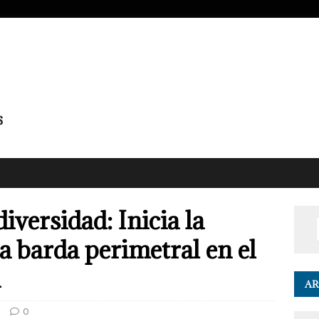
iversidad: Inicia la
a barda perimetral en el
a
AR
a
0