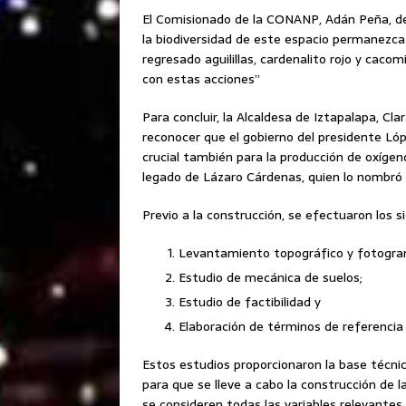
El Comisionado de la CONANP, Adán Peña, des
la biodiversidad de este espacio permanezca
regresado aguilillas, cardenalito rojo y caco
con estas acciones”
Para concluir, la Alcaldesa de Iztapalapa, C
reconocer que el gobierno del presidente Ló
crucial también para la producción de oxígeno,
legado de Lázaro Cárdenas, quien lo nombró
Previo a la construcción, se efectuaron los 
Levantamiento topográfico y fotogra
Estudio de mecánica de suelos;
Estudio de factibilidad y
Elaboración de términos de referencia p
Estos estudios proporcionaron la base técnic
para que se lleve a cabo la construcción de 
se consideren todas las variables relevantes