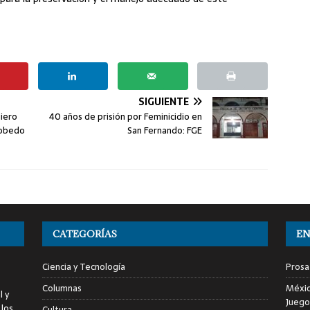
SIGUIENTE
uiero
40 años de prisión por Feminicidio en
cobedo
San Fernando: FGE
CATEGORÍAS
EN
Ciencia y Tecnología
Prosa
Columnas
Méxic
l y
Juego
 los
Cultura