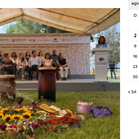
ago
D
2
9
16
23
30
« Jul