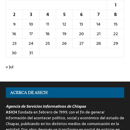
1
2
3
4
5
6
7
8
9
10
11
12
13
14
15
16
17
18
19
20
21
22
23
24
25
26
27
28
29
30
31
« Jul
ACERCA DE ASICH
Agencia de Servicios Informativos de Chiapas
ASICH
fundada en febrero de 1999, con el fin de generar
información del acontecer político, social y económico del estado de
Chiapas, publicando en los distintos medios de comunicación en la
entidad. Dos años después se transforma en portal de noticias en