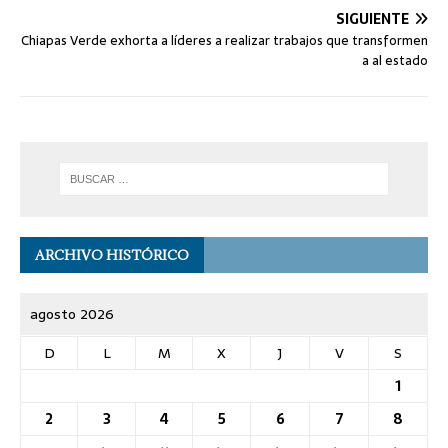
SIGUIENTE
Chiapas Verde exhorta a líderes a realizar trabajos que transformen
a al estado
ARCHIVO HISTÓRICO
agosto 2026
D
L
M
X
J
V
S
1
2
3
4
5
6
7
8