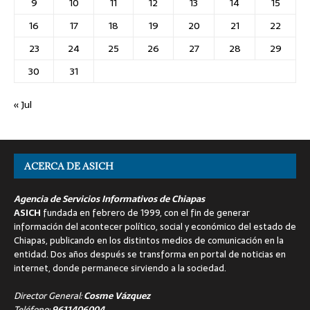
9
10
11
12
13
14
15
16
17
18
19
20
21
22
23
24
25
26
27
28
29
30
31
« Jul
ACERCA DE ASICH
Agencia de Servicios Informativos de Chiapas
ASICH
fundada en febrero de 1999, con el fin de generar
información del acontecer político, social y económico del estado de
Chiapas, publicando en los distintos medios de comunicación en la
entidad. Dos años después se transforma en portal de noticias en
internet, donde permanece sirviendo a la sociedad.
Director General:
Cosme Vázquez
Teléfono:
9611406004