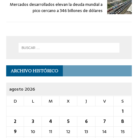
Mercados desarrollados elevan la deuda mundial a
pico cercano a 346 billones de dólares
ARCHIVO HISTÓRICO
agosto 2026
D
L
M
X
J
V
S
1
2
3
4
5
6
7
8
9
10
11
12
13
14
15