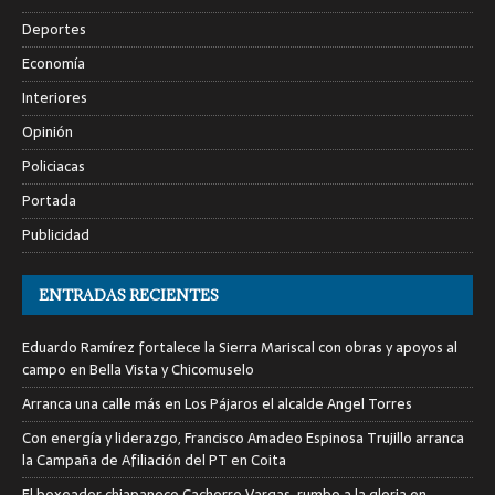
Deportes
Economía
Interiores
Opinión
Policiacas
Portada
Publicidad
ENTRADAS RECIENTES
Eduardo Ramírez fortalece la Sierra Mariscal con obras y apoyos al
campo en Bella Vista y Chicomuselo
Arranca una calle más en Los Pájaros el alcalde Angel Torres
Con energía y liderazgo, Francisco Amadeo Espinosa Trujillo arranca
la Campaña de Afiliación del PT en Coita
El boxeador chiapaneco Cachorro Vargas, rumbo a la gloria en