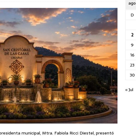
ago
D
2
9
16
23
30
« Jul
residenta municipal, Mtra. Fabiola Ricci Diestel, presentó