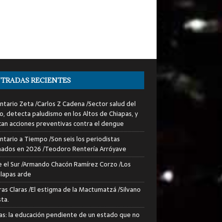
TRADAS RECIENTES
tario Zeta /Carlos Z Cadena /Sector salud del
o, detecta paludismo en los Altos de Chiapas, y
can acciones preventivas contra el dengue
tario a Tiempo /Son seis los periodistas
nados en 2026 /Teodoro Rentería Arróyave
 el Sur /Armando Chacón Ramírez Corzo /Los
lapas arde
ras Claras /El estigma de la Mactumatzá /Silvano
sta.
as: la educación pendiente de un estado que no