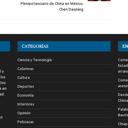
Plenipotenciario de China en México,
Chen Daojiang
CATEGORÍAS
EN
Ciencia y Tecnología
Comen
Estad
Columnas
l y
arran
 los
Cultura
Comen
 Dos
asesi
Deportes
s en
ad.
Desde
Economía
Chima
Interiores
Palab
Opinión
Bauti
o,
Policiacas
Chiap