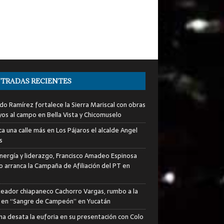
TRADAS RECIENTES
do Ramírez fortalece la Sierra Mariscal con obras
yos al campo en Bella Vista y Chicomuselo
a una calle más en Los Pájaros el alcalde Angel
s
nergía y liderazgo, Francisco Amadeo Espinosa
lo arranca la Campaña de Afiliación del PT en
xeador chiapaneco Cachorro Vargas, rumbo a la
a en “Sangre de Campeón” en Yucatán
ha desata la euforia en su presentación con Colo