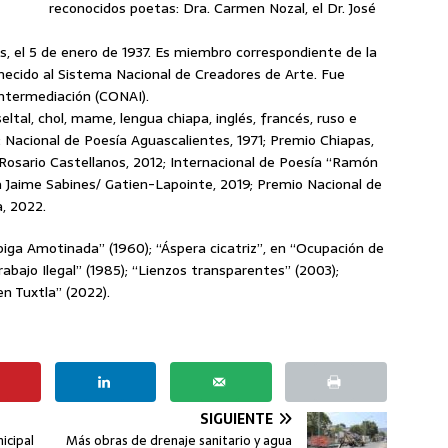
reconocidos poetas: Dra. Carmen Nozal, el Dr. José
as, el 5 de enero de 1937. Es miembro correspondiente de la
ecido al Sistema Nacional de Creadores de Arte. Fue
Intermediación (CONAI).
seltal, chol, mame, lengua chiapa, inglés, francés, ruso e
: Nacional de Poesía Aguascalientes, 1971; Premio Chiapas,
 Rosario Castellanos, 2012; Internacional de Poesía “Ramón
a Jaime Sabines/ Gatien-Lapointe, 2019; Premio Nacional de
a, 2022.
piga Amotinada” (1960); “Áspera cicatriz”, en “Ocupación de
Trabajo Ilegal” (1985); “Lienzos transparentes” (2003);
en Tuxtla” (2022).
SIGUIENTE
icipal
Más obras de drenaje sanitario y agua