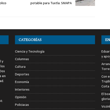
blico
potable para Tuxtla: SMAPA
CATEGORÍAS
EN
Ciencia y Tecnología
Eduar
y apo
Columnas
l y
Arranc
 los
Cultura
Torre
 Dos
Deportes
s en
Con e
ad.
Trujil
Economía
Coita
Interiores
El bo
Opinión
glori
o,
Policiacas
Vozin