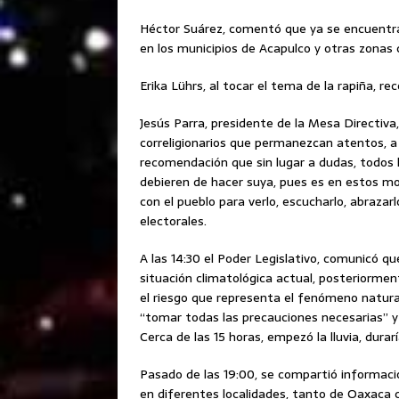
Héctor Suárez, comentó que ya se encuentran 
en los municipios de Acapulco y otras zonas 
Erika Lührs, al tocar el tema de la rapiña, r
Jesús Parra, presidente de la Mesa Directiva, 
correligionarios que permanezcan atentos, a 
recomendación que sin lugar a dudas, todos 
debieren de hacer suya, pues es en estos m
con el pueblo para verlo, escucharlo, abrazar
electorales.
A las 14:30 el Poder Legislativo, comunicó que
situación climatológica actual, posteriorme
el riesgo que representa el fenómeno natural,
“tomar todas las precauciones necesarias” y
Cerca de las 15 horas, empezó la lluvia, dura
Pasado de las 19:00, se compartió informació
en diferentes localidades, tanto de Oaxaca c