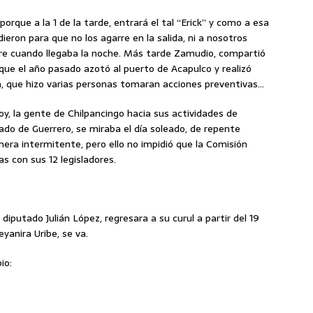
orque a la 1 de la tarde, entrará el tal “Erick” y como a esa
eron para que no los agarre en la salida, ni a nosotros
dre cuando llegaba la noche. Más tarde Zamudio, compartió
que el año pasado azotó al puerto de Acapulco y realizó
, que hizo varias personas tomaran acciones preventivas…
oy, la gente de Chilpancingo hacia sus actividades de
ado de Guerrero, se miraba el día soleado, de repente
era intermitente, pero ello no impidió que la Comisión
as con sus 12 legisladores.
diputado Julián López, regresara a su curul a partir del 19
yanira Uribe, se va.
io: