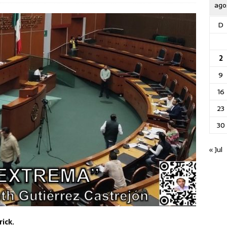
ago
D
2
9
16
23
30
« Jul
rick.