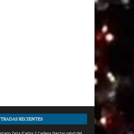
TRADAS RECIENTES
tario Zeta /Carlos Z Cadena /Sector salud del