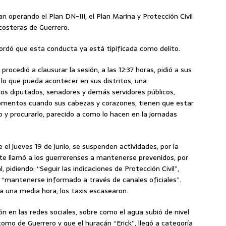
operando el Plan DN-III, el Plan Marina y Protección Civil
costeras de Guerrero.
ecordó que esta conducta ya está tipificada como delito.
procedió a clausurar la sesión, a las 12:37 horas, pidió a sus
lo que pueda acontecer en sus distritos, una
los diputados, senadores y demás servidores públicos,
omentos cuando sus cabezas y corazones, tienen que estar
lo y procurarlo, parecido a como lo hacen en la jornadas
 el jueves 19 de junio, se suspenden actividades, por la
nte llamó a los guerrerenses a mantenerse prevenidos, por
 pidiendo: “Seguir las indicaciones de Protección Civil”,
 “mantenerse informado a través de canales oficiales”.
ría una media hora, los taxis escasearon.
n en las redes sociales, sobre como el agua subió de nivel
omo de Guerrero y que el huracán “Erick”, llegó a categoría