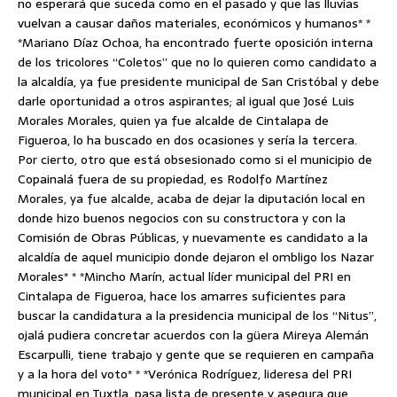
no esperará que suceda como en el pasado y que las lluvias
vuelvan a causar daños materiales, económicos y humanos* *
*Mariano Díaz Ochoa, ha encontrado fuerte oposición interna
de los tricolores “Coletos” que no lo quieren como candidato a
la alcaldía, ya fue presidente municipal de San Cristóbal y debe
darle oportunidad a otros aspirantes; al igual que José Luis
Morales Morales, quien ya fue alcalde de Cintalapa de
Figueroa, lo ha buscado en dos ocasiones y sería la tercera.
Por cierto, otro que está obsesionado como si el municipio de
Copainalá fuera de su propiedad, es Rodolfo Martínez
Morales, ya fue alcalde, acaba de dejar la diputación local en
donde hizo buenos negocios con su constructora y con la
Comisión de Obras Públicas, y nuevamente es candidato a la
alcaldía de aquel municipio donde dejaron el ombligo los Nazar
Morales* * *Mincho Marín, actual líder municipal del PRI en
Cintalapa de Figueroa, hace los amarres suficientes para
buscar la candidatura a la presidencia municipal de los “Nitus”,
ojalá pudiera concretar acuerdos con la güera Mireya Alemán
Escarpulli, tiene trabajo y gente que se requieren en campaña
y a la hora del voto* * *Verónica Rodríguez, lideresa del PRI
municipal en Tuxtla, pasa lista de presente y asegura que