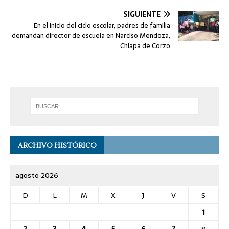
SIGUIENTE
En el inicio del ciclo escolar, padres de familia
demandan director de escuela en Narciso Mendoza,
Chiapa de Corzo
ARCHIVO HISTÓRICO
agosto 2026
D
L
M
X
J
V
S
1
2
3
4
5
6
7
8