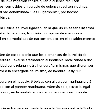
a de investigación contra quien o quienes resulten
itos, cometidos en agravio de quienes resulten víctimas,
 al bar denominado “Las Bugambilias”, por hechos
iérrez.
a Policía de Investigación, en la que un ciudadano informó
rata de personas, lenocinio, corrupción de menores e
lud en su modalidad de narcomenudeo, en el establecimiento
rden de cateo, por lo que los elementos de la Policía de
ediata Pakal se trasladaron al inmueble, localizando a dos
idad venezolana y otra hondureña, mismas que dijeron ser
tró a la encargada del mismo, de nombre Lesly “N”.
eguraron el negocio, 6 bolsas con al parecer marihuana y 5
llos con al parecer marihuana. Además se ejecutó la legal
la salud, en la modalidad de narcomenudeo con fines de
ia extranjera se trasladaron a la Fiscalía contra la Trata