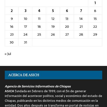
1
2
3
4
5
6
7
8
9
10
11
12
13
14
15
16
17
18
19
20
21
22
23
24
25
26
27
28
29
30
31
« Jul
ACERCA DE ASICH
Agencia de Servicios Informativos de Chiapas
ASICH
fundada en febrero de 1999, con el fin de generar
información del acontecer político, social y económico del estado de
Chiapas, publicando en los distintos medios de comunicación en la
entidad. Dos años después se transforma en portal de noticias en