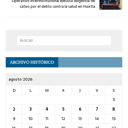
Operativo interinstitucional ejecuta diligencia de
cateo por el delito contra la salud en Huixtla
ARCHIVO HISTÓRICO
agosto 2026
D
L
M
X
J
V
S
1
2
3
4
5
6
7
8
9
10
11
12
13
14
15
16
17
18
19
20
21
22