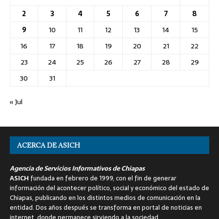
2
3
4
5
6
7
8
9
10
11
12
13
14
15
16
17
18
19
20
21
22
23
24
25
26
27
28
29
30
31
« Jul
ACERCA DE ASICH
Agencia de Servicios Informativos de Chiapas
ASICH
fundada en febrero de 1999, con el fin de generar
información del acontecer político, social y económico del estado de
Chiapas, publicando en los distintos medios de comunicación en la
entidad. Dos años después se transforma en portal de noticias en
internet, donde permanece sirviendo a la sociedad.