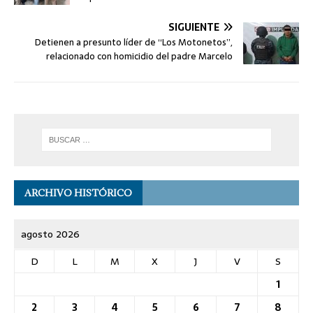
SIGUIENTE
Detienen a presunto líder de “Los Motonetos”,
relacionado con homicidio del padre Marcelo
ARCHIVO HISTÓRICO
agosto 2026
D
L
M
X
J
V
S
1
2
3
4
5
6
7
8