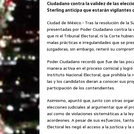
Ciudadano contra la validez de las eleccio
Sterling anticipa que estarán vigilantes 
Ciudad de México.- Tras la resolución de la
presentadas por Poder Ciudadano contra la va
que ni el Tribunal Electoral, ni la Corte hub
malas prácticas e irregularidades que se pre
juzgadoras; sin embargo, reiteró su comprom
Poder Ciudadano recordó que fue de las poca
manera activa en el proceso comicial y logró q
Instituto Nacional Electoral, que prohibía la
las y los candidatos dieran a conocer sus pr
participación de los contendientes.
Asimismo, apuntó que, junto con otras organiz
elecciones judiciales al argumentar que el pr
así como de violaciones sistemáticas a la le
acordeones. A pesar de sus esfuerzos, tanto 
Electoral les negó el acceso a la justicia y 