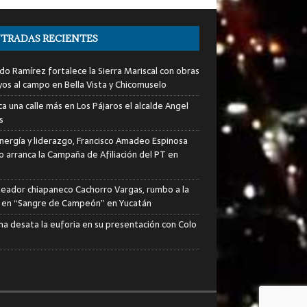
TRADAS RECIENTES
do Ramírez fortalece la Sierra Mariscal con obras
yos al campo en Bella Vista y Chicomuselo
a una calle más en Los Pájaros el alcalde Angel
s
nergía y liderazgo, Francisco Amadeo Espinosa
lo arranca la Campaña de Afiliación del PT en
xeador chiapaneco Cachorro Vargas, rumbo a la
a en “Sangre de Campeón” en Yucatán
ha desata la euforia en su presentación con Colo