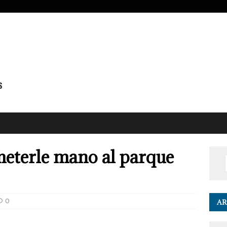
meterle mano al parque
0
AR