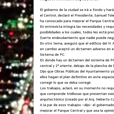
El gobierno de la ciudad se irá a fondo y har
el Centro!, declaró el Presidente, Samuel Tol
ha convocado para mejorar el Parque Central
En entrevista integra las necesidades y requ
posibilidades a
los cuales, todos les está pre
fuerte endeudamiento que nadie puede nega
En otro tema, aseguró que el edificio del H
en cambio aceptó un dictamen adverso en el 
Sistema de PC.
En donde hay un dictamen del sistema de PC 
central y 2ª oriente, debajo de la plancha de 
Dijo que Obras Públicas del Ayuntamiento ya 
ellos hagan el plan definitivo en este espaci
corregir lo que se deba corregir.
Los trabajos, aclaró, en su momento no reque
que comprende tridilosas que presentan oxid
arquitectónico (creado por el Arq. Heberto C
A la par de esos trabajos –dijo- el goberna
mejorar el Parque Central y que sea la opinión