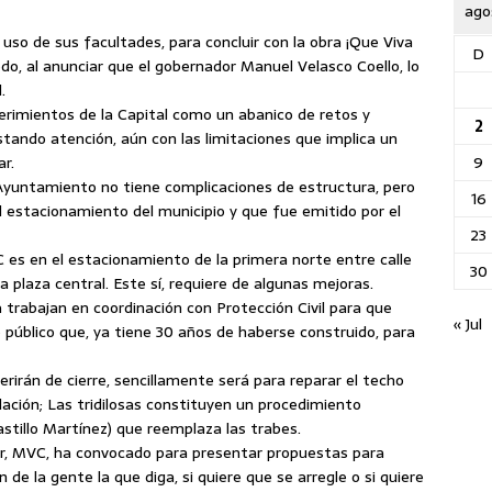
ago
á uso de sus facultades, para concluir con la obra ¡Que Viva
D
edo, al anunciar que el gobernador Manuel Velasco Coello, lo
.
erimientos de la Capital como un abanico de retos y
2
stando atención, aún con las limitaciones que implica un
9
r.
. Ayuntamiento no tiene complicaciones de estructura, pero
16
estacionamiento del municipio y que fue emitido por el
23
es en el estacionamiento de la primera norte entre calle
30
la plaza central. Este sí, requiere de algunas mejoras.
trabajan en coordinación con Protección Civil para que
« Jul
o público que, ya tiene 30 años de haberse construido, para
rirán de cierre, sencillamente será para reparar el techo
ación; Las tridilosas constituyen un procedimiento
astillo Martínez) que reemplaza las trabes.
dor, MVC, ha convocado para presentar propuestas para
 de la gente la que diga, si quiere que se arregle o si quiere