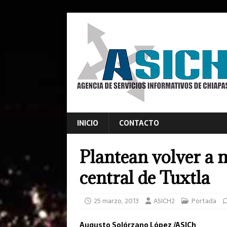
INICIO
CONTACTO
Plantean volver a 
central de Tuxtla
25 marzo, 2013
ASICH2
Portada
Augusto Solórzano López /ASICh