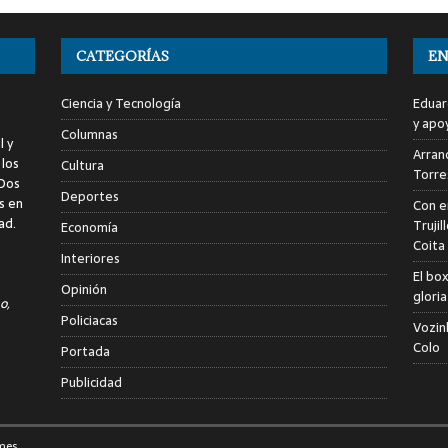
CATEGORÍAS
EN
Ciencia y Tecnología
Eduar
y apo
Columnas
l y
Arranc
 los
Cultura
Torre
 Dos
Deportes
s en
Con e
ad.
Trujil
Economía
Coita
Interiores
El bo
Opinión
glori
o,
Policiacas
Vozin
Colo
Portada
Publicidad
mes