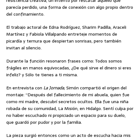
resistencia creativa, un intento por rescatar aquello que
parecía perdido, una forma de conexión con algo propio dentro
del confinamiento.
El trabajo actoral de Edna Rodríguez, Sharim Padilla, Araceli
Martínez y Fabiola Villalpando entreteje momentos de
picardía y ternura que despiertan sonrisas, pero también
invitan al silencio.
Durante la función resonaron frases como: Todos somos
frágiles en manos equivocadas, ¿De qué sirve el dinero si eres
infeliz? y Sólo te tienes a ti misma.
En entrevista con
La Jornada,
Simón compartió el origen del
montaje: “Después del fallecimiento de mi abuela, quien fue
como mi madre, descubrí secretos ocultos. Ella fue una niña
robada de su comunidad, La Misión, en Hidalgo. Sentí culpa por
no haber escuchado ni propiciado un espacio para su duelo,
que guardó por pudor y por la familia.
La pieza surgió entonces como un acto de escucha hacia mis