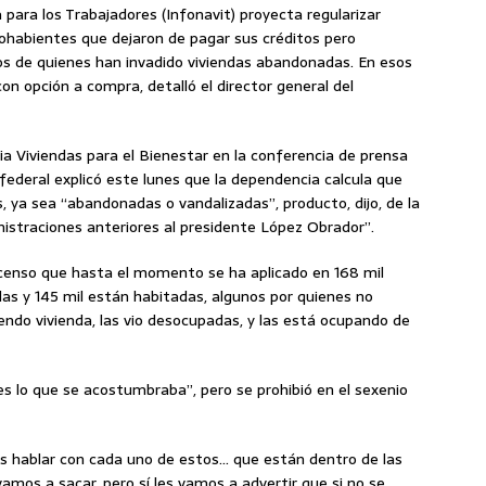
a para los Trabajadores (Infonavit) proyecta regularizar
chohabientes que dejaron de pagar sus créditos pero
s de quienes han invadido viviendas abandonadas. En esos
n opción a compra, detalló el director general del
a Viviendas para el Bienestar en la conferencia de prensa
 federal explicó este lunes que la dependencia calcula que
, ya sea “abandonadas o vandalizadas”, producto, dijo, de la
inistraciones anteriores al presidente López Obrador”.
n censo que hasta el momento se ha aplicado en 168 mil
das y 145 mil están habitadas, algunos por quienes no
endo vivienda, las vio desocupadas, y las está ocupando de
es lo que se acostumbraba”, pero se prohibió en el sexenio
 es hablar con cada uno de estos… que están dentro de las
 vamos a sacar, pero sí les vamos a advertir que si no se