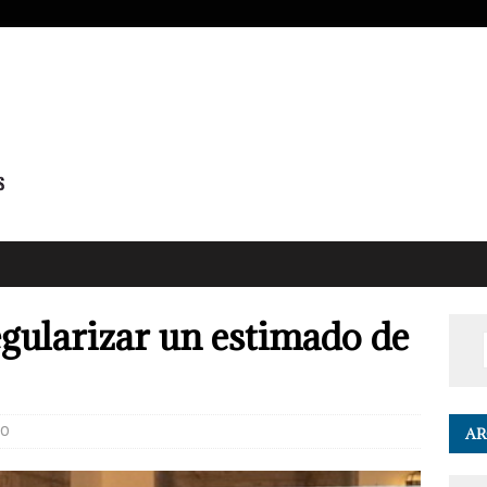
egularizar un estimado de
0
AR