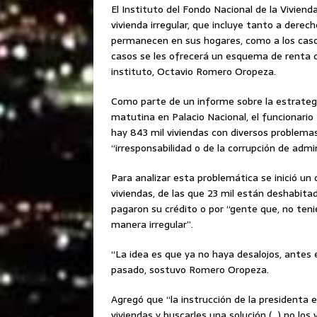
El Instituto del Fondo Nacional de la Viviend
vivienda irregular, que incluye tanto a dere
permanecen en sus hogares, como a los caso
casos se les ofrecerá un esquema de renta co
instituto, Octavio Romero Oropeza.
Como parte de un informe sobre la estrategi
matutina en Palacio Nacional, el funcionario
hay 843 mil viviendas con diversos problemas
“irresponsabilidad o de la corrupción de adm
Para analizar esta problemática se inició u
viviendas, de las que 23 mil están deshabita
pagaron su crédito o por “gente que, no teni
manera irregular”.
“La idea es que ya no haya desalojos, antes 
pasado, sostuvo Romero Oropeza.
Agregó que “la instrucción de la presidenta
viviendas y buscarles una solución (…) no los