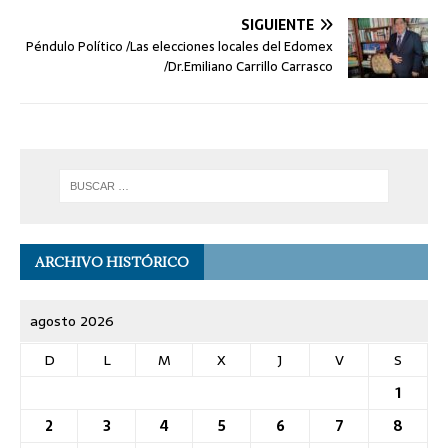
SIGUIENTE
Péndulo Político /Las elecciones locales del Edomex
/Dr.Emiliano Carrillo Carrasco
ARCHIVO HISTÓRICO
agosto 2026
D
L
M
X
J
V
S
1
2
3
4
5
6
7
8