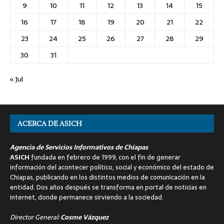
9
10
11
12
13
14
15
16
17
18
19
20
21
22
23
24
25
26
27
28
29
30
31
« Jul
ACERCA DE ASICH
Agencia de Servicios Informativos de Chiapas
ASICH
fundada en febrero de 1999, con el fin de generar
información del acontecer político, social y económico del estado de
Chiapas, publicando en los distintos medios de comunicación en la
entidad. Dos años después se transforma en portal de noticias en
internet, donde permanece sirviendo a la sociedad.
Director General:
Cosme Vázquez