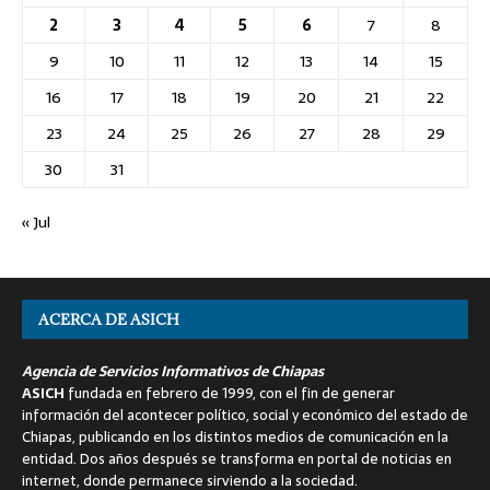
2
3
4
5
6
7
8
9
10
11
12
13
14
15
16
17
18
19
20
21
22
23
24
25
26
27
28
29
30
31
« Jul
ACERCA DE ASICH
Agencia de Servicios Informativos de Chiapas
ASICH
fundada en febrero de 1999, con el fin de generar
información del acontecer político, social y económico del estado de
Chiapas, publicando en los distintos medios de comunicación en la
entidad. Dos años después se transforma en portal de noticias en
internet, donde permanece sirviendo a la sociedad.