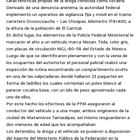
características propias de la droga conocida como cocaína.
Derivado de una denuncia anónima, la autoridad federal
implementó un operativo de vigilancia fija y móvil
en el tramo
carretero Ocozocoautla – Las Choapas, kilómetro 174+400, a
la altura de la población de El Carrizal.
En dicho lugar, los elementos de la Policía Federal Ministerial le
marcaron el alto a un vehículo marca Nissan, Tiida, color gris,
con placas de circulación MGL-80-58 del Estado de México.
Luego de que se identificaron plenamente y con la venia de
los ocupantes del automotor el personal policial realizó una
inspección de rutina encontrando un compartimento oculto
en una de las salpicaderas donde hallaron 23 paquetes en
forma de ladrillos los cuales contenían un polvo blanco al
parecer cocaína base, con un kilo de peso aproximado cada
uno de ellos.
Por este hecho los efectivos de la PFM aseguraron al
conductor del vehículo y a una mujer, ambos originarios de la
ciudad de Matamoros Tamaulipas, así mismo resguardaron a
dos menores de edad que los acompañaban.
Los detenidos, la droga y el vehículo se pusieron a disposición
del Agente del Ministerio Público de la Federación en la