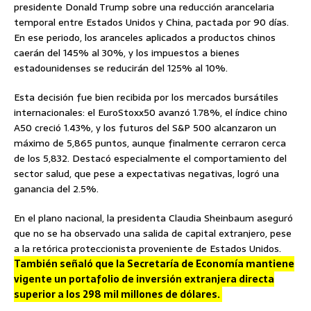
presidente Donald Trump sobre una reducción arancelaria
temporal entre Estados Unidos y China, pactada por 90 días.
En ese periodo, los aranceles aplicados a productos chinos
caerán del 145% al 30%, y los impuestos a bienes
estadounidenses se reducirán del 125% al 10%.
Esta decisión fue bien recibida por los mercados bursátiles
internacionales: el EuroStoxx50 avanzó 1.78%, el índice chino
A50 creció 1.43%, y los futuros del S&P 500 alcanzaron un
máximo de 5,865 puntos, aunque finalmente cerraron cerca
de los 5,832. Destacó especialmente el comportamiento del
sector salud, que pese a expectativas negativas, logró una
ganancia del 2.5%.
En el plano nacional, la presidenta Claudia Sheinbaum aseguró
que no se ha observado una salida de capital extranjero, pese
a la retórica proteccionista proveniente de Estados Unidos.
También señaló que la Secretaría de Economía mantiene
vigente un portafolio de inversión extranjera directa
superior a los 298 mil millones de dólares.