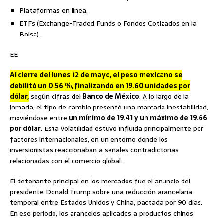
Plataformas en línea.
ETFs (Exchange-Traded Funds o Fondos Cotizados en la
Bolsa).
EE
Al cierre del lunes 12 de mayo, el peso mexicano se
debilitó un 0.56 %, finalizando en 19.60 unidades por
dólar,
según cifras del
Banco de México
. A lo largo de la
jornada, el tipo de cambio presentó una marcada inestabilidad,
moviéndose entre
un mínimo de 19.41 y un máximo de 19.66
por dólar
. Esta volatilidad estuvo influida principalmente por
factores internacionales, en un entorno donde los
inversionistas reaccionaban a señales contradictorias
relacionadas con el comercio global.
El detonante principal en los mercados fue el anuncio del
presidente Donald Trump sobre una reducción arancelaria
temporal entre Estados Unidos y China, pactada por 90 días.
En ese periodo, los aranceles aplicados a productos chinos