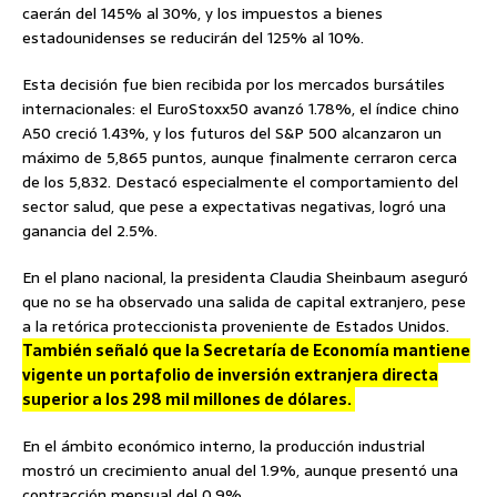
caerán del 145% al 30%, y los impuestos a bienes
estadounidenses se reducirán del 125% al 10%.
Esta decisión fue bien recibida por los mercados bursátiles
internacionales: el EuroStoxx50 avanzó 1.78%, el índice chino
A50 creció 1.43%, y los futuros del S&P 500 alcanzaron un
máximo de 5,865 puntos, aunque finalmente cerraron cerca
de los 5,832. Destacó especialmente el comportamiento del
sector salud, que pese a expectativas negativas, logró una
ganancia del 2.5%.
En el plano nacional, la presidenta Claudia Sheinbaum aseguró
que no se ha observado una salida de capital extranjero, pese
a la retórica proteccionista proveniente de Estados Unidos.
También señaló que la Secretaría de Economía mantiene
vigente un portafolio de inversión extranjera directa
superior a los 298 mil millones de dólares.
En el ámbito económico interno, la producción industrial
mostró un crecimiento anual del 1.9%, aunque presentó una
contracción mensual del 0.9%.