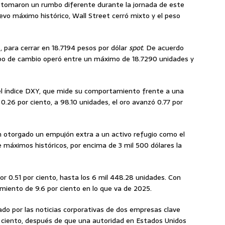
 tomaron un rumbo diferente durante la jornada de este
evo máximo histórico, Wall Street cerró mixto y el peso
, para cerrar en 18.7194 pesos por dólar
spot
. De acuerdo
ipo de cambio operó entre un máximo de 18.7290 unidades y
e el índice DXY, que mide su comportamiento frente a una
 0.26 por ciento, a 98.10 unidades, el oro avanzó 0.77 por
an otorgado un empujón extra a un activo refugio como el
e máximos históricos, por encima de 3 mil 500 dólares la
or 0.51 por ciento, hasta los 6 mil 448.28 unidades. Con
miento de 9.6 por ciento en lo que va de 2025.
ado por las noticias corporativas de dos empresas clave
por ciento, después de que una autoridad en Estados Unidos