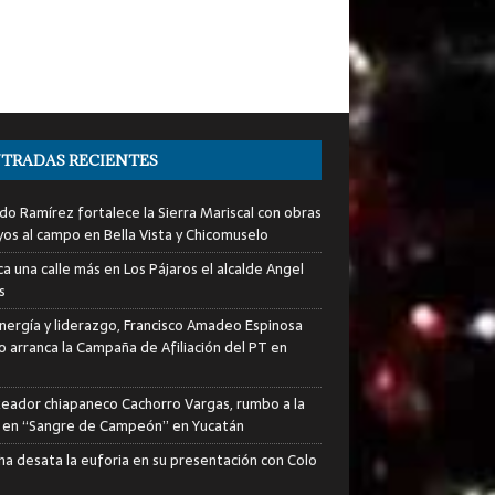
TRADAS RECIENTES
do Ramírez fortalece la Sierra Mariscal con obras
yos al campo en Bella Vista y Chicomuselo
a una calle más en Los Pájaros el alcalde Angel
s
nergía y liderazgo, Francisco Amadeo Espinosa
lo arranca la Campaña de Afiliación del PT en
xeador chiapaneco Cachorro Vargas, rumbo a la
a en “Sangre de Campeón” en Yucatán
ha desata la euforia en su presentación con Colo