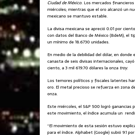
Ciudad de México.
Los mercados financieros
miércoles; mientras que el oro alcanzó un nu
mexicano se mantuvo estable.
La divisa mexicana se apreció 0.01 por ciento
con datos del Banco de México (BdeM), el t
un mínimo de 18.6730 unidades.
En medio de la debilidad del dólar, en dond
canasta de seis divisas internacionales, cayó
ciento, a 3 mil 619.70 dólares la onza
troy
.
Los temores políticos y fiscales latentes h
oro. El metal precioso se refuerza en zona d
onza.
Este miércoles, el S&P 500 logró ganancias p
este movimiento, el índice acumula un rendi
“El movimiento de esta sesión estuvo explic
para el índice. Alphabet (Google) subió 9.1 