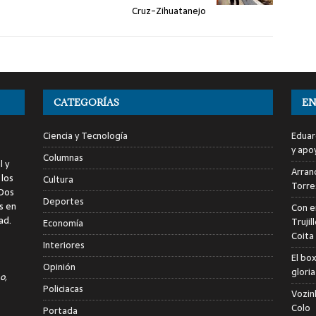
Cruz-Zihuatanejo
CATEGORÍAS
EN
Ciencia y Tecnología
Eduar
y apo
Columnas
l y
Arranc
 los
Cultura
Torre
 Dos
Deportes
s en
Con e
ad.
Trujil
Economía
Coita
Interiores
El bo
Opinión
glori
o,
Policiacas
Vozin
Colo
Portada