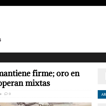
antiene firme; oro en
operan mixtas
a
0
AR