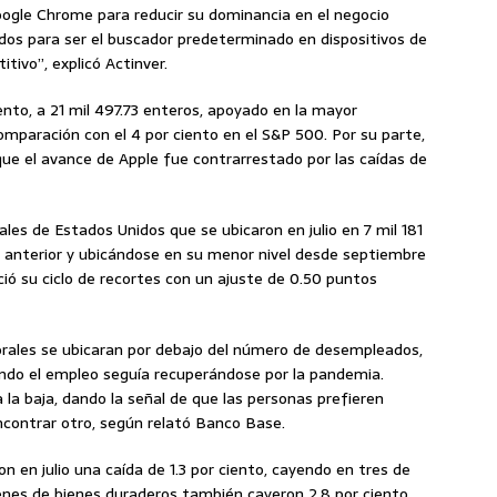
Google Chrome para reducir su dominancia en el negocio
rdos para ser el buscador predeterminado en dispositivos de
ivo”, explicó Actinver.
nto, a 21 mil 497.73 enteros, apoyado en la mayor
omparación con el 4 por ciento en el S&P 500. Por su parte,
que el avance de Apple fue contrarrestado por las caídas de
rales de Estados Unidos que se ubicaron en julio en 7 mil 181
s anterior y ubicándose en su menor nivel desde septiembre
ció su ciclo de recortes con un ajuste de 0.50 puntos
aborales se ubicaran por debajo del número de desempleados,
uando el empleo seguía recuperándose por la pandemia.
la baja, dando la señal de que las personas prefieren
contrar otro, según relató Banco Base.
n en julio una caída de 1.3 por ciento, cayendo en tres de
enes de bienes duraderos también cayeron 2.8 por ciento,