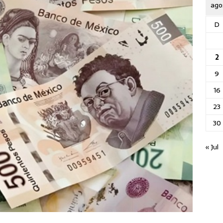
ago
D
2
9
16
23
30
« Jul