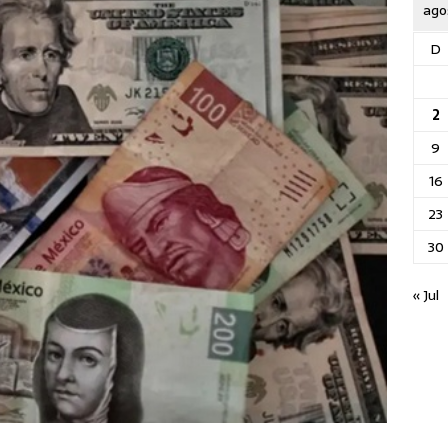
ago
D
2
9
16
23
30
« Jul