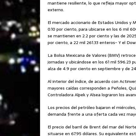
mantiene resiliente, lo que refleja mayor op
externo.
El mercado accionario de Estados Unidos y Mé
0.10 por ciento, para ubicarse en los 6 mil 
se mantienen en 2.2 por ciento y las de 2025 
por ciento, a 22 mil 261.33 enteros- Y el Dow
La Bolsa Mexicana de Valores (BMV) retroced
jornadas y ubicándose en los 61 mil 596.23 p
alza de 4.9 por ciento en septiembre y de 24
Al interior del índice, de acuerdo con Actinv
mayores caídas corresponden a Peñoles, Quá
Controladora Alpek y Alsea lograron los ava
Los precios del petróleo bajaron el miércoles
demanda frente a una oferta cada vez mayo
El precio del barril de Brent del mar del Nor
situarse en 67.95 dólares. Su equivalente es