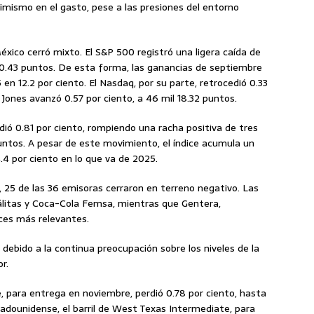
timismo en el gasto, pese a las presiones del entorno
xico cerró mixto. El S&P 500 registró una ligera caída de
600.43 puntos. De esta forma, las ganancias de septiembre
en 12.2 por ciento. El Nasdaq, por su parte, retrocedió 0.33
 Jones avanzó 0.57 por ciento, a 46 mil 18.32 puntos.
ió 0.81 por ciento, rompiendo una racha positiva de tres
untos. A pesar de este movimiento, el índice acumula un
.4 por ciento en lo que va de 2025.
er, 25 de las 36 emisoras cerraron en terreno negativo. Las
litas y Coca-Cola Femsa, mientras que Gentera,
nces más relevantes.
, debido a la continua preocupación sobre los niveles de la
r.
te, para entrega en noviembre, perdió 0.78 por ciento, hasta
tadounidense, el barril de West Texas Intermediate, para