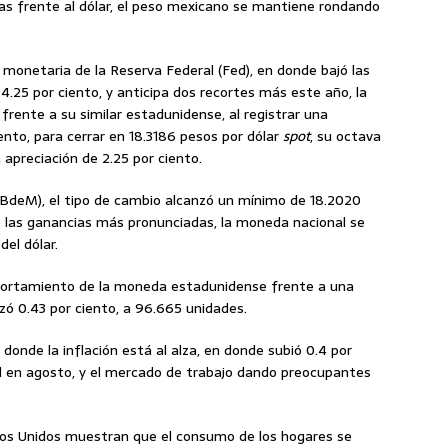
as frente al dólar, el peso mexicano se mantiene rondando
a monetaria de la Reserva Federal (Fed), en donde bajó las
4.25 por ciento, y anticipa dos recortes más este año, la
rente a su similar estadunidense, al registrar una
ento, para cerrar en 18.3186 pesos por dólar
spot
, su octava
apreciación de 2.25 por ciento.
BdeM), el tipo de cambio alcanzó un mínimo de 18.2020
ó las ganancias más pronunciadas, la moneda nacional se
el dólar.
omportamiento de la moneda estadunidense frente a una
nzó 0.43 por ciento, a 96.665 unidades.
donde la inflación está al alza, en donde subió 0.4 por
al en agosto, y el mercado de trabajo dando preocupantes
ados Unidos muestran que el consumo de los hogares se