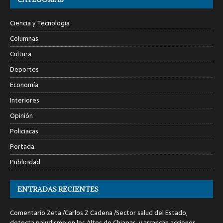
Ciencia y Tecnología
Columnas
Cultura
Deportes
Economía
Interiores
Opinión
Policiacas
Portada
Publicidad
ENTRADAS RECIENTES
Comentario Zeta /Carlos Z Cadena /Sector salud del Estado,
detecta paludismo en los Altos de Chiapas, y arrancan acciones