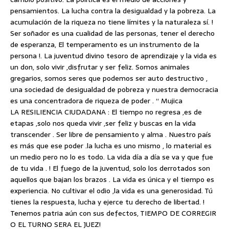
pensamientos. La lucha contra la desigualdad y la pobreza. La
acumulación de la riqueza no tiene límites y la naturaleza sí. !
Ser soñador es una cualidad de las personas, tener el derecho
de esperanza, El temperamento es un instrumento de la
persona !. La juventud divino tesoro de aprendizaje y la vida es
un don, solo vivir ,disfrutar y ser feliz. Somos animales
gregarios, somos seres que podemos ser auto destructivo ,
una sociedad de desigualdad de pobreza y nuestra democracia
es una concentradora de riqueza de poder . “ Mujica
LA RESILIENCIA CIUDADANA : El tiempo no regresa ,es de
etapas ,solo nos queda vivir ,ser feliz y buscas en la vida
transcender . Ser libre de pensamiento y alma . Nuestro país
es más que ese poder .la lucha es uno mismo , lo material es
un medio pero no lo es todo. La vida día a día se va y que fue
de tu vida . ! El fuego de la juventud, solo los derrotados son
aquellos que bajan los brazos . La vida es única y el tiempo es
experiencia. No cultivar el odio ,la vida es una generosidad. Tú
tienes la respuesta, lucha y ejerce tu derecho de libertad. !
Tenemos patria aún con sus defectos, TIEMPO DE CORREGIR
O EL TURNO SERA EL JUEZ!