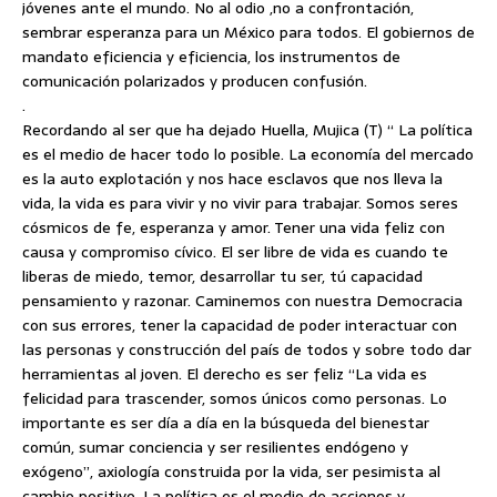
jóvenes ante el mundo. No al odio ,no a confrontación,
sembrar esperanza para un México para todos. El gobiernos de
mandato eficiencia y eficiencia, los instrumentos de
comunicación polarizados y producen confusión.
.
Recordando al ser que ha dejado Huella, Mujica (T) “ La política
es el medio de hacer todo lo posible. La economía del mercado
es la auto explotación y nos hace esclavos que nos lleva la
vida, la vida es para vivir y no vivir para trabajar. Somos seres
cósmicos de fe, esperanza y amor. Tener una vida feliz con
causa y compromiso cívico. El ser libre de vida es cuando te
liberas de miedo, temor, desarrollar tu ser, tú capacidad
pensamiento y razonar. Caminemos con nuestra Democracia
con sus errores, tener la capacidad de poder interactuar con
las personas y construcción del país de todos y sobre todo dar
herramientas al joven. El derecho es ser feliz “La vida es
felicidad para trascender, somos únicos como personas. Lo
importante es ser día a día en la búsqueda del bienestar
común, sumar conciencia y ser resilientes endógeno y
exógeno”, axiología construida por la vida, ser pesimista al
cambio positivo. La política es el medio de acciones y