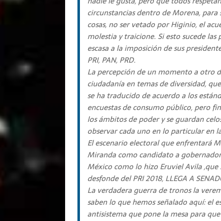
nadie le gusta, pero que todos respetan.
circunstancias dentro de Morena, para s
cosas, no ser vetado por Higinio, el ac
molestia y traicione. Si esto sucede la
escasa a la imposición de sus presidente
PRI, PAN, PRD.
La percepción de un momento a otro de
ciudadanía en temas de diversidad, que 
se ha traducido de acuerdo a los están
encuestas de consumo público, pero fina
los ámbitos de poder y se guardan cel
observar cada uno en lo particular en l
El escenario electoral que enfrentará M
Miranda como candidato a gobernador de
México como lo hizo Eruviel Avila ,que s
desfonde del PRI 2018, LLEGA A SENAD
La verdadera guerra de tronos la verem
saben lo que hemos señalado aquí: el e
antisistema que pone la mesa para que 