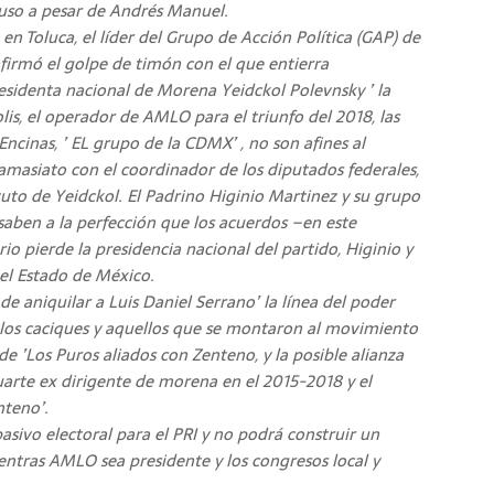
cluso a pesar de Andrés Manuel.
en Toluca, el líder del Grupo de Acción Política (GAP) de
irmó el golpe de timón con el que entierra
esidenta nacional de Morena Yeidckol Polevnsky ’ la
is, el operador de AMLO para el triunfo del 2018, las
ncinas, ’ EL grupo de la CDMX’ , no son afines al
masiato con el coordinador de los diputados federales,
uto de Yeidckol. El Padrino Higinio Martinez y su grupo
aben a la perfección que los acuerdos –en este
o pierde la presidencia nacional del partido, Higinio y
 el Estado de México.
 aniquilar a Luis Daniel Serrano’ la línea del poder
 los caciques y aquellos que se montaron al movimiento
 ’Los Puros aliados con Zenteno, y la posible alianza
arte ex dirigente de morena en el 2015-2018 y el
nteno’.
sivo electoral para el PRI y no podrá construir un
ntras AMLO sea presidente y los congresos local y