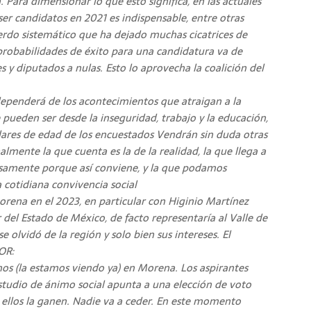
 Para dimensionar lo que esto significa, en las actuales
er candidatos en 2021 es indispensable, entre otras
uerdo sistemático que ha dejado muchas cicatrices de
s probabilidades de éxito para una candidatura va de
s y diputados a nulas. Esto lo aprovecha la coalición del
penderá de los acontecimientos que atraigan a la
pueden ser desde la inseguridad, trabajo y la educación,
dares de edad de los encuestados Vendrán sin duda otras
lmente la que cuenta es la de la realidad, la que llega a
osamente porque así conviene, y la que podamos
a cotidiana convivencia social
orena en el 2023, en particular con Higinio Martínez
l Estado de México, de facto representaría al Valle de
e olvidó de la región y solo bien sus intereses. El
OR:
os (la estamos viendo ya) en Morena. Los aspirantes
studio de ánimo social apunta a una elección de voto
ellos la ganen. Nadie va a ceder. En este momento