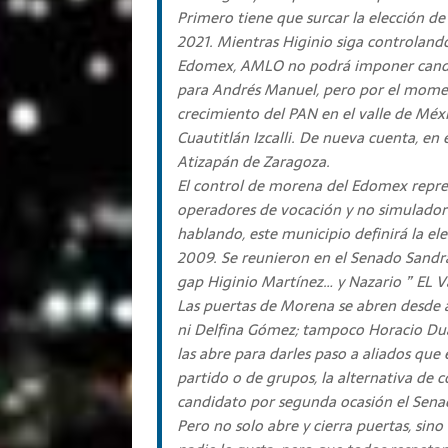
Primero tiene que surcar la elección de
2021. Mientras Higinio siga controland
Edomex, AMLO no podrá imponer candid
para Andrés Manuel, pero por el moment
crecimiento del PAN en el valle de Méx
Cuautitlán Izcalli. De nueva cuenta, en
Atizapán de Zaragoza.
El control de morena del Edomex repres
operadores de vocación y no simuladore
hablando, este municipio definirá la e
2009. Se reunieron en el Senado Sandra
gap Higinio Martínez… y Nazario ” EL V
Las puertas de Morena se abren desde a
ni Delfina Gómez; tampoco Horacio Dua
las abre para darles paso a aliados que
partido o de grupos, la alternativa de c
candidato por segunda ocasión el Sena
Pero no solo abre y cierra puertas, si