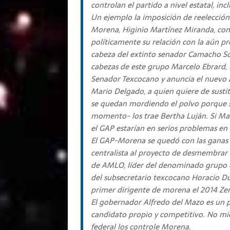
controlan el partido a nivel estatal, in
Un ejemplo la imposición de reelección 
Morena, Higinio Martínez Miranda, conf
políticamente su relación con la aún pr
cabeza del extinto senador Camacho Sol
cabezas de este grupo Marcelo Ebrard, E
Senador Texcocano y anuncia el nuevo a
Mario Delgado, a quien quiere de sustit
se quedan mordiendo el polvo porque s
momento- los trae Bertha Luján. Si Mari
el GAP estarían en serios problemas en
El GAP-Morena se quedó con las ganas de
centralista al proyecto de desmembrar
de AMLO, líder del denominado grupo de
del subsecretario texcocano Horacio Du
primer dirigente de morena el 2014 Ze
El gobernador Alfredo del Mazo es un pa
candidato propio y competitivo. No mie
federal los controle Morena.