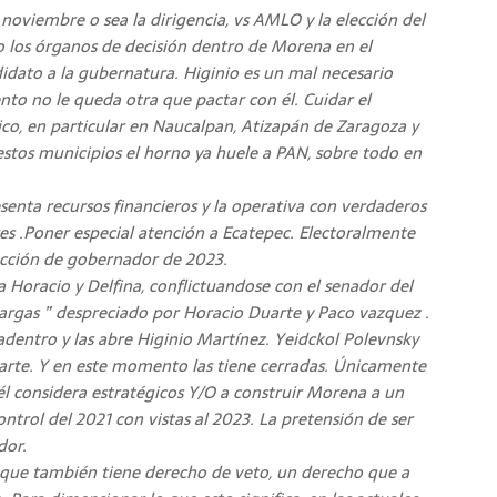
 noviembre o sea la dirigencia, vs AMLO y la elección del
o los órganos de decisión dentro de Morena en el
ato a la gubernatura. Higinio es un mal necesario
o no le queda otra que pactar con él. Cuidar el
ico, en particular en Naucalpan, Atizapán de Zaragoza y
 estos municipios el horno ya huele a PAN, sobre todo en
enta recursos financieros y la operativa con verdaderos
s .Poner especial atención a Ecatepec. Electoralmente
lección de gobernador de 2023.
 Horacio y Delfina, conflictuandose con el senador del
argas ” despreciado por Horacio Duarte y Paco vazquez .
dentro y las abre Higinio Martínez. Yeidckol Polevnsky
rte. Y en este momento las tiene cerradas. Únicamente
 él considera estratégicos Y/O a construir Morena a un
ontrol del 2021 con vistas al 2023. La pretensión de ser
dor.
no que también tiene derecho de veto, un derecho que a