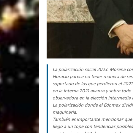
La polarización social 2023. Morena con 
Horacio parece no tener manera de reso
soportado de los que perdieron el 2021 
en la interna 2021 avanza y sobre todo 
observadora en la elección intermedia 
La polarización donde el Edomex dividi
maquinaria.
También es importante mencionar que e
llego a un tope con tendencias posibles 