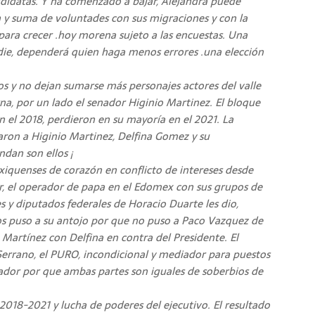
andidatas. Y ha comenzado a bajar, Alejandra puede
ón y suma de voluntades con sus migraciones y con la
 para crecer .hoy morena sujeto a las encuestas. Una
die, dependerá quien haga menos errores .una elección
s y no dejan sumarse más personajes actores del valle
na, por un lado el senador Higinio Martinez. El bloque
 el 2018, perdieron en su mayoría en el 2021. La
taron a Higinio Martinez, Delfina Gomez y su
dan son ellos ¡
iquenses de corazón en conflicto de intereses desde
, el operador de papa en el Edomex con sus grupos de
es y diputados federales de Horacio Duarte les dio,
os puso a su antojo por que no puso a Paco Vazquez de
o Martínez con Delfina en contra del Presidente. El
errano, el PURO, incondicional y mediador para puestos
nador por que ambas partes son iguales de soberbios de
018-2021 y lucha de poderes del ejecutivo. El resultado