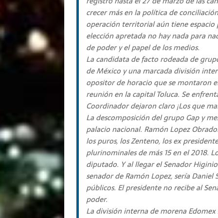
registro hasta el 27 de marzo de las c
crecer más en la política de conciliaci
operación territorial aún tiene espacio
elección apretada no hay nada para na
de poder y el papel de los medios.
La candidata de facto rodeada de grupo
de México y una marcada división inter
opositor de horacio que se montaron en
reunión en la capital Toluca. Se enfren
Coordinador dejaron claro ¡Los que man
La descomposición del grupo Gap y mex
palacio nacional. Ramón Lopez Obrador
los puros, los Zenteno, los ex president
plurinominales de más 15 en el 2018. L
diputado. Y al llegar el Senador Higini
senador de Ramón Lopez, sería Daniel S
públicos. El presidente no recibe al Se
poder.
La división interna de morena Edomex 2