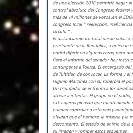
de una elección 2018 permitió llegar al
control absoluto del Congreso federal 
más de 14 millones de votos ,en el EDO
congreso local “ reelección, ineficienc
círculo “ .
El distanciamiento total desde palacio 
presidente de la República, a quien le 
podrá diferir en algunas cosas, pero n
Para el informe del senador hay instruc
contingente a Toluca. El encargado del
de Tultitlan de convocar. La forma y el
Higinio Martínez con su soberbia el pod
Un triunfador se enfrenta a los desafío
atreve a intentar. El grupo en el poder,
extranjeros piensan que manteniendo 
pueden controlar a este país y manipula
olvidan que el hambre, la miseria y la m
descontento. El estado de animo de la 
su imagen y romper estos esquemas…