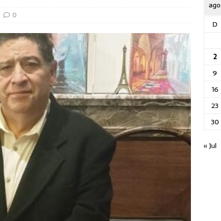
ago
0
D
2
9
16
23
30
« Jul