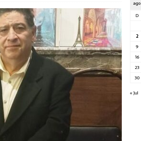
ago
D
2
9
16
23
30
« Jul