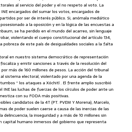
rales al servicio del poder y el no respeto al voto. La
 al INE encargados del sumar los votos, encargados de
s partidos por ser de interés público. Si, anómala mediático
a posesionado a la oposición y en la lógica de las encuestas a
nbaum, se ha perdido en el mundo del acarreo, sin lenguaje
robar, violentando el cuerpo constitucional del artículo 134,
 la pobreza de este país de desigualdades sociales a la falta
ectoral en nuestro sistema democrático de representación
fiscaliza y emitir sanciones a través de la resolución del
a por más de 160 millones de pesos. La acción del tribunal
 al sistema electoral, violentado por una agenda de la
tumbos “ los ataques a Xóchitl . El frente amplio suscribió
l INE las luchas de fuerzas de los círculos de poder ante un
 mestiza con su FODA más positivas.
posibles candidatos de la 4T (PT. PVEM Y Morena), Marcelo,
mas de poder suelen caerse a causa de las inercias de las
la delincuencia, la inseguridad y a más de 10 millones sin
ran capital humano inmersos del gobierno que representa