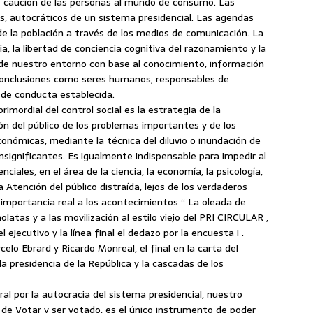
uto caución de las personas al mundo de consumo. Las
, autocráticos de un sistema presidencial. Las agendas
de la población a través de los medios de comunicación. La
cia, la libertad de conciencia cognitiva del razonamiento y la
a de nuestro entorno con base al conocimiento, información
 conclusiones como seres humanos, responsables de
 de conducta establecida.
rimordial del control social es la estrategia de la
ión del público de los problemas importantes y de los
económicas, mediante la técnica del diluvio o inundación de
nsignificantes. Es igualmente indispensable para impedir al
ciales, en el área de la ciencia, la economía, la psicología,
a Atención del público distraída, lejos de los verdaderos
 importancia real a los acontecimientos “ La oleada de
atas y a las movilización al estilo viejo del PRI CIRCULAR ,
 ejecutivo y la línea final el dedazo por la encuesta ! .
elo Ebrard y Ricardo Monreal, el final en la carta del
a presidencia de la República y la cascadas de los
ral por la autocracia del sistema presidencial, nuestro
 de Votar y ser votado, es el único instrumento de poder