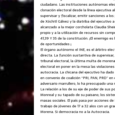
ciudadano. Las instituciones autónomas electo
clonación electoral desde la línea ejecutiva
supervisar y fiscalizar, emitir sanciones a lo
de Xóchitl Gálvez y la diatriba del ejecutivo 
alcanzado a la mejor corcholata Claudia Shei
propio y a la utilización de recursos sin comp
41,39 Y 35 de la constitución. ¡El enemigo es
de oportunidades ¡
El órgano autónomo el INE, es el árbitro el
directa. La función sustantiva de supervisar, 
tribunal electoral, la última multa de moren
electoral en poner en la mesa las violaciones
autocracia. La chicana del ejecutivo ha dado 
en convenio de coalición “PRI, PAN, PRD” en e
adversario marrullero, lo ha preocupado una
La relación a los de su eje de poder de sus 
Monreal y su tapado de su paisano; los siste
masas sociales. El país pasa por acciones de 
trabajo de jóvenes de 17 a 32 alos con un g
Morena. Si democracia no a la Autocracia.