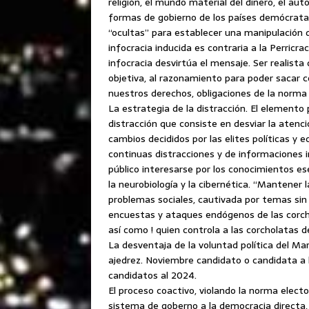
religión, el mundo material del dinero, el a
formas de gobierno de los países demócratas
“ocultas” para establecer una manipulación 
infocracia inducida es contraria a la Perricra
infocracia desvirtúa el mensaje. Ser realist
objetiva, al razonamiento para poder sacar
nuestros derechos, obligaciones de la norma
La estrategia de la distracción. El elemento p
distracción que consiste en desviar la atenc
cambios decididos por las elites políticas y 
continuas distracciones y de informaciones i
público interesarse por los conocimientos esen
la neurobiología y la cibernética. “Mantener l
problemas sociales, cautivada por temas sin
encuestas y ataques endógenos de las corchol
así como ! quien controla a las corcholatas del
La desventaja de la voluntad política del Marc
ajedrez. Noviembre candidato o candidata a l
candidatos al 2024.
El proceso coactivo, violando la norma electo
sistema de goberno a la democracia directa,