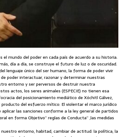
el mundo del poder en cada país de acuerdo a su historia.
ás, día a día, se construye el futuro de luz o de oscuridad.
l lenguaje único del ser humano, la forma de poder vivir
 de poder interactuar, razonar y determinar nuestras
stro entorno y ser perversos de destruir nuestra
stos actos, los seres animales (ESPECIE) no tienen esa
nfocracia del posicionamiento mediático de Xóchitl Gálvez,
 producto del esfuerzo mítico: El violentar el marco jurídico
ue aplicar las sanciones conforme a la ley general de partidos
ectoral en forma Objetivo” reglas de Conducta” ,las medidas
estro entorno, habitad, cambiar de actitud: la política, la