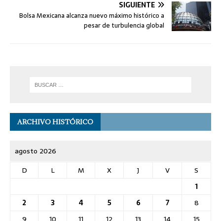
SIGUIENTE
Bolsa Mexicana alcanza nuevo máximo histórico a
pesar de turbulencia global
ARCHIVO HISTÓRICO
agosto 2026
D
L
M
X
J
V
S
1
2
3
4
5
6
7
8
9
10
11
12
13
14
15