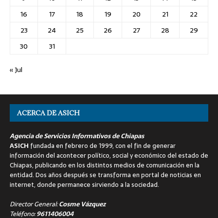
16
17
18
19
20
21
22
23
24
25
26
27
28
29
30
31
« Jul
ACERCA DE ASICH
Agencia de Servicios Informativos de Chiapas
ASICH
fundada en febrero de 1999, con el fin de generar
información del acontecer político, social y económico del estado de
Chiapas, publicando en los distintos medios de comunicación en la
entidad. Dos años después se transforma en portal de noticias en
internet, donde permanece sirviendo a la sociedad.
Director General:
Cosme Vázquez
Teléfono:
9611406004