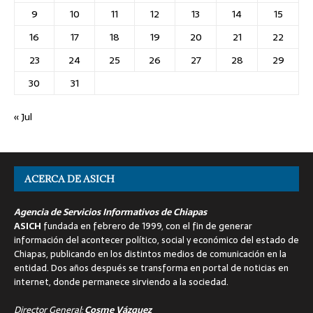
9
10
11
12
13
14
15
16
17
18
19
20
21
22
23
24
25
26
27
28
29
30
31
« Jul
ACERCA DE ASICH
Agencia de Servicios Informativos de Chiapas
ASICH
fundada en febrero de 1999, con el fin de generar
información del acontecer político, social y económico del estado de
Chiapas, publicando en los distintos medios de comunicación en la
entidad. Dos años después se transforma en portal de noticias en
internet, donde permanece sirviendo a la sociedad.
Director General:
Cosme Vázquez