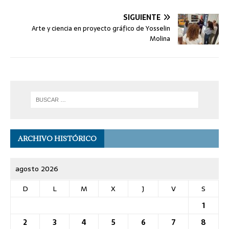
SIGUIENTE
Arte y ciencia en proyecto gráfico de Yosselin
Molina
ARCHIVO HISTÓRICO
agosto 2026
D
L
M
X
J
V
S
1
2
3
4
5
6
7
8