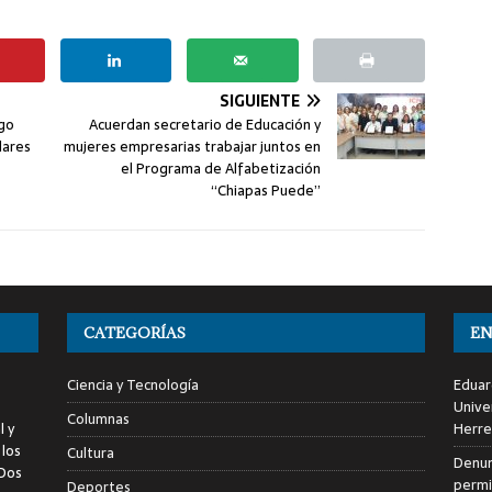
SIGUIENTE
ngo
Acuerdan secretario de Educación y
lares
mujeres empresarias trabajar juntos en
el Programa de Alfabetización
“Chiapas Puede”
CATEGORÍAS
EN
Ciencia y Tecnología
Eduar
Unive
Columnas
l y
Herre
 los
Cultura
Denun
 Dos
permi
Deportes