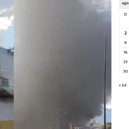
ago
D
2
9
16
23
30
« Jul