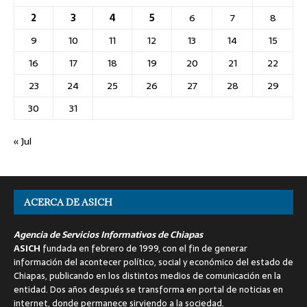
2
3
4
5
6
7
8
9
10
11
12
13
14
15
16
17
18
19
20
21
22
23
24
25
26
27
28
29
30
31
« Jul
ACERCA DE ASICH
Agencia de Servicios Informativos de Chiapas
ASICH
fundada en febrero de 1999, con el fin de generar
información del acontecer político, social y económico del estado de
Chiapas, publicando en los distintos medios de comunicación en la
entidad. Dos años después se transforma en portal de noticias en
internet, donde permanece sirviendo a la sociedad.