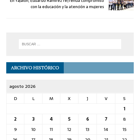
En Yajalón, Eduardo Ramírez refrenda compromiso
con la educación y la atención a mujeres
ARCHIVO HISTÓRICO
agosto 2026
D
L
M
X
J
V
S
1
2
3
4
5
6
7
8
9
10
11
12
13
14
15
16
17
18
19
20
21
22