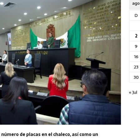
ago
D
2
9
16
23
30
« Jul
l número de placas en el chaleco, así como un