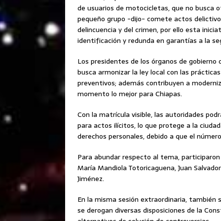
de usuarios de motocicletas, que no busca ot
pequeño grupo -dijo- comete actos delictiv
delincuencia y del crimen, por ello esta inici
identificación y redunda en garantías a la seg
Los presidentes de los órganos de gobierno
busca armonizar la ley local con las práctica
preventivos; además contribuyen a moderniza
momento lo mejor para Chiapas.
Con la matrícula visible, las autoridades pod
para actos ilícitos, lo que protege a la ciuda
derechos personales, debido a que el número v
Para abundar respecto al tema, participaron 
María Mandiola Totoricaguena, Juan Salvado
Jiménez.
En la misma sesión extraordinaria, también s
se derogan diversas disposiciones de la Con
alternativos de solución de controversias.