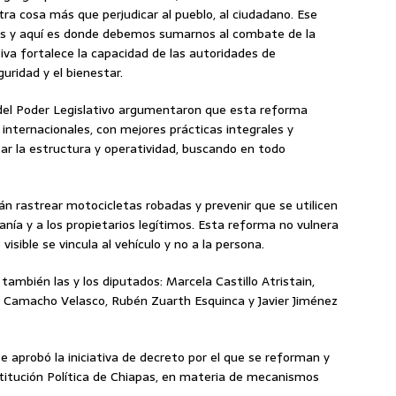
ra cosa más que perjudicar al pueblo, al ciudadano. Ese
os y aquí es donde debemos sumarnos al combate de la
ativa fortalece la capacidad de las autoridades de
uridad y el bienestar.
 del Poder Legislativo argumentaron que esta reforma
s internacionales, con mejores prácticas integrales y
r la estructura y operatividad, buscando en todo
rán rastrear motocicletas robadas y prevenir que se utilicen
danía y a los propietarios legítimos. Esta reforma no vulnera
isible se vincula al vehículo y no a la persona.
también las y los diputados: Marcela Castillo Atristain,
r Camacho Velasco, Rubén Zuarth Esquinca y Javier Jiménez
e aprobó la iniciativa de decreto por el que se reforman y
stitución Política de Chiapas, en materia de mecanismos