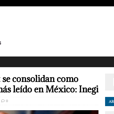
t se consolidan como
ás leído en México: Inegi
0
AR