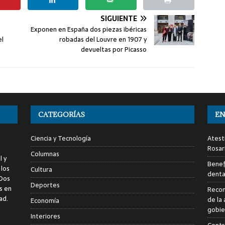
SIGUIENTE
Exponen en España dos piezas ibéricas
el
robadas del Louvre en 1907 y
devueltas por Picasso
CATEGORÍAS
EN
Ciencia y Tecnología
Atest
Rosar
Columnas
l y
Benef
 los
Cultura
denta
 Dos
Deportes
s en
Recon
ad.
de la 
Economía
gobie
Interiores