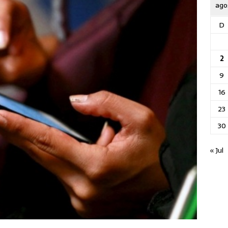
ago
D
2
9
16
23
30
« Jul