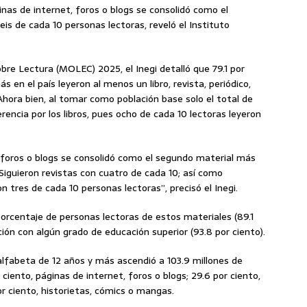
inas de internet, foros o blogs se consolidó como el
is de cada 10 personas lectoras, reveló el Instituto
obre Lectura (MOLEC) 2025, el Inegi detalló que 79.1 por
 en el país leyeron al menos un libro, revista, periódico,
 Ahora bien, al tomar como población base solo el total de
erencia por los libros, pues ocho de cada 10 lectoras leyeron
, foros o blogs se consolidó como el segundo material más
 Siguieron revistas con cuatro de cada 10; así como
n tres de cada 10 personas lectoras”, precisó el Inegi.
orcentaje de personas lectoras de estos materiales (89.1
lación con algún grado de educación superior (93.8 por ciento).
 alfabeta de 12 años y más ascendió a 103.9 millones de
r ciento, páginas de internet, foros o blogs; 29.6 por ciento,
por ciento, historietas, cómics o mangas.