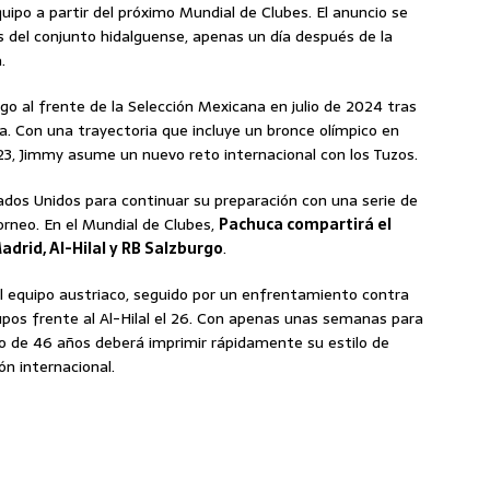
quipo a partir del próximo Mundial de Clubes. El anuncio se
les del conjunto hidalguense, apenas un día después de la
.
go al frente de la Selección Mexicana en julio de 2024 tras
. Con una trayectoria que incluye un bronce olímpico en
23, Jimmy asume un nuevo reto internacional con los Tuzos.
tados Unidos para continuar su preparación con una serie de
orneo. En el Mundial de Clubes,
Pachuca compartirá el
Madrid, Al-Hilal y RB Salzburgo
.
el equipo austriaco, seguido por un enfrentamiento contra
rupos frente al Al-Hilal el 26. Con apenas unas semanas para
no de 46 años deberá imprimir rápidamente su estilo de
n internacional.