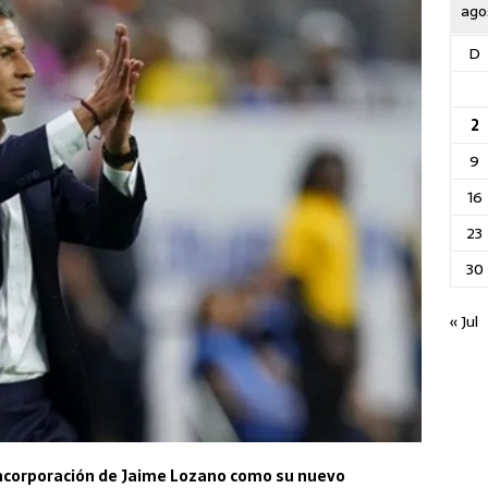
ago
D
2
9
16
23
30
« Jul
 incorporación de Jaime Lozano como su nuevo