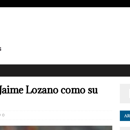
 Jaime Lozano como su
0
AR