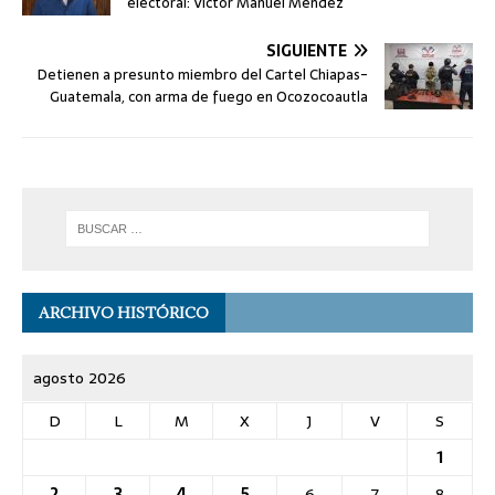
electoral: Victor Manuel Méndez
SIGUIENTE
Detienen a presunto miembro del Cartel Chiapas-
Guatemala, con arma de fuego en Ocozocoautla
ARCHIVO HISTÓRICO
agosto 2026
D
L
M
X
J
V
S
1
2
3
4
5
6
7
8