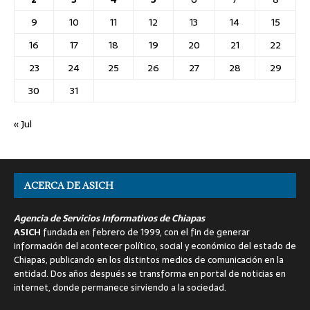
9
10
11
12
13
14
15
16
17
18
19
20
21
22
23
24
25
26
27
28
29
30
31
« Jul
ACERCA DE ASICH
Agencia de Servicios Informativos de Chiapas
ASICH
fundada en febrero de 1999, con el fin de generar
información del acontecer político, social y económico del estado de
Chiapas, publicando en los distintos medios de comunicación en la
entidad. Dos años después se transforma en portal de noticias en
internet, donde permanece sirviendo a la sociedad.