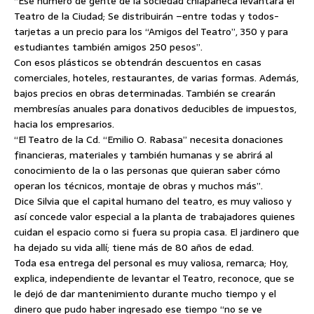
“Ese número de gente de la sociedad chiapaneca levantará el
Teatro de la Ciudad; Se distribuirán –entre todas y todos-
tarjetas a un precio para los “Amigos del Teatro”, 350 y para
estudiantes también amigos 250 pesos”.
Con esos plásticos se obtendrán descuentos en casas
comerciales, hoteles, restaurantes, de varias formas. Además,
bajos precios en obras determinadas. También se crearán
membresías anuales para donativos deducibles de impuestos,
hacia los empresarios.
“El Teatro de la Cd. “Emilio O. Rabasa” necesita donaciones
financieras, materiales y también humanas y se abrirá al
conocimiento de la o las personas que quieran saber cómo
operan los técnicos, montaje de obras y muchos más”.
Dice Silvia que el capital humano del teatro, es muy valioso y
así concede valor especial a la planta de trabajadores quienes
cuidan el espacio como si fuera su propia casa. El jardinero que
ha dejado su vida allí; tiene más de 80 años de edad.
Toda esa entrega del personal es muy valiosa, remarca; Hoy,
explica, independiente de levantar el Teatro, reconoce, que se
le dejó de dar mantenimiento durante mucho tiempo y el
dinero que pudo haber ingresado ese tiempo “no se ve