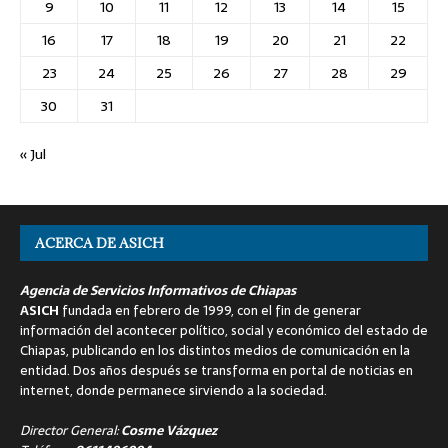
9
10
11
12
13
14
15
16
17
18
19
20
21
22
23
24
25
26
27
28
29
30
31
« Jul
ACERCA DE ASICH
Agencia de Servicios Informativos de Chiapas
ASICH
fundada en febrero de 1999, con el fin de generar
información del acontecer político, social y económico del estado de
Chiapas, publicando en los distintos medios de comunicación en la
entidad. Dos años después se transforma en portal de noticias en
internet, donde permanece sirviendo a la sociedad.
Director General:
Cosme Vázquez