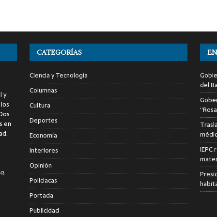
CATEGORÍAS
EN
Ciencia y Tecnología
Gobie
del Ba
Columnas
l y
Gober
 los
Cultura
“Rosa
 Dos
Deportes
s en
Trasl
ad.
médic
Economía
IEPC r
Interiores
mater
Opinión
o,
Presid
Policiacas
habit
Portada
Publicidad