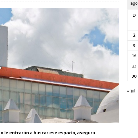
ago
D
2
9
16
23
30
« Jul
o le entrarán a buscar ese espacio, asegura