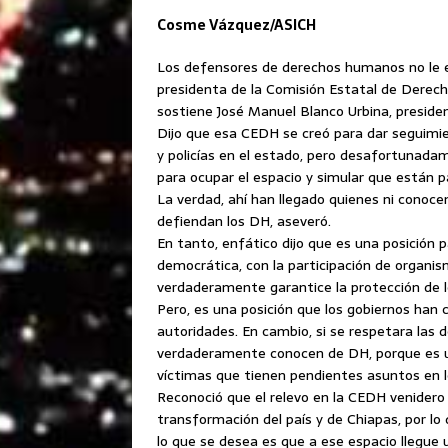
Cosme Vázquez/ASICH
Los defensores de derechos humanos no le e
presidenta de la Comisión Estatal de Derech
sostiene José Manuel Blanco Urbina, presid
Dijo que esa CEDH se creó para dar seguimi
y policías en el estado, pero desafortunada
para ocupar el espacio y simular que están 
La verdad, ahí han llegado quienes ni cono
defiendan los DH, aseveró.
En tanto, enfático dijo que es una posición 
democrática, con la participación de organis
verdaderamente garantice la protección de 
Pero, es una posición que los gobiernos han
autoridades. En cambio, si se respetara las 
verdaderamente conocen de DH, porque es u
víctimas que tienen pendientes asuntos en lo
Reconoció que el relevo en la CEDH venidero 
transformación del país y de Chiapas, por lo
lo que se desea es que a ese espacio llegu