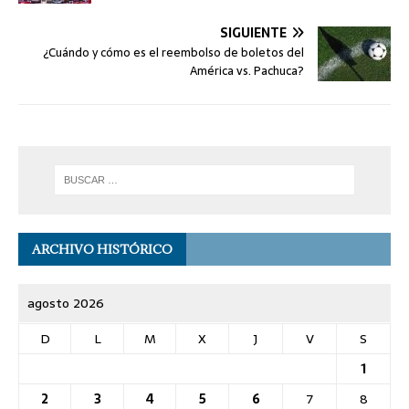
SIGUIENTE
¿Cuándo y cómo es el reembolso de boletos del
América vs. Pachuca?
ARCHIVO HISTÓRICO
agosto 2026
D
L
M
X
J
V
S
1
2
3
4
5
6
7
8