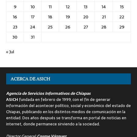
9
10
11
12
13
14
15
16
17
18
19
20
21
22
23
24
25
26
27
28
29
30
31
« Jul
ACERCA DE ASICH
Agencia de Servicios Informativos de Chiapas
ASICH
fundada en febrero de 1999, con el fin de generar
información del acontecer político, social y económico del estado de
Chiapas, publicando en los distintos medios de comunicación en la
entidad. Dos años después se transforma en portal de noticias en
internet, donde permanece sirviendo a la sociedad.
Director General:
Cosme Vázquez