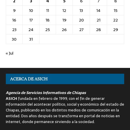
2
3
4
5
6
7
8
9
10
11
12
13
14
15
16
17
18
19
20
21
22
23
24
25
26
27
28
29
30
31
« Jul
ACERCA DE ASICH
Agencia de Servicios Informativos de Chiapas
ASICH
fundada en febrero de 1999, con el fin de generar
información del acontecer político, social y económico del estado de
Chiapas, publicando en los distintos medios de comunicación en la
entidad. Dos años después se transforma en portal de noticias en
internet, donde permanece sirviendo a la sociedad.