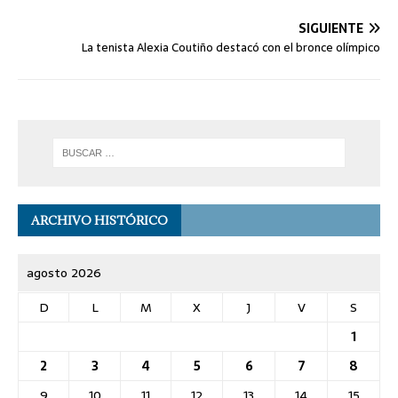
SIGUIENTE
La tenista Alexia Coutiño destacó con el bronce olímpico
ARCHIVO HISTÓRICO
agosto 2026
D
L
M
X
J
V
S
1
2
3
4
5
6
7
8
9
10
11
12
13
14
15