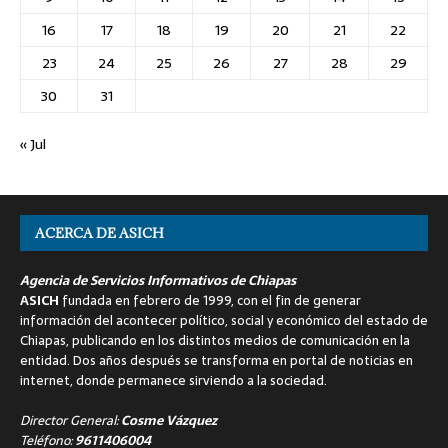
16
17
18
19
20
21
22
23
24
25
26
27
28
29
30
31
« Jul
ACERCA DE ASICH
Agencia de Servicios Informativos de Chiapas
ASICH
fundada en febrero de 1999, con el fin de generar
información del acontecer político, social y económico del estado de
Chiapas, publicando en los distintos medios de comunicación en la
entidad. Dos años después se transforma en portal de noticias en
internet, donde permanece sirviendo a la sociedad.
Director General:
Cosme Vázquez
Teléfono:
9611406004