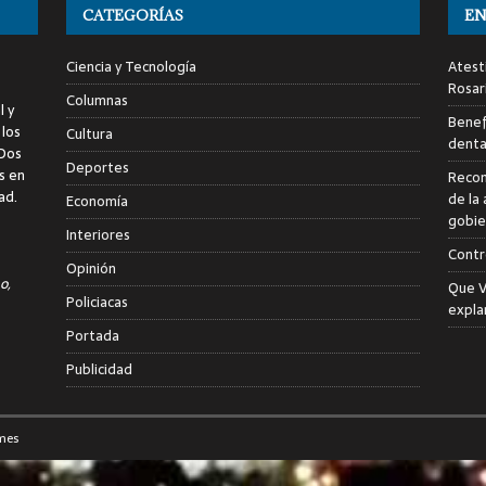
CATEGORÍAS
EN
Ciencia y Tecnología
Atest
Rosar
Columnas
l y
Benef
 los
Cultura
denta
 Dos
Deportes
s en
Recon
ad.
de la 
Economía
gobie
Interiores
Contr
Opinión
o,
Que V
Policiacas
expla
Portada
Publicidad
mes