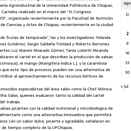
ago
ría Agroindustrial de la Universidad Politécnica de Chiapas,
 Carteles realizado en el marco del “III Congreso
D
013”, organizado recientemente por la Facultad de Nutrición
d de Ciencias y Artes de Chiapas, recientemente en la ciudad
2
 de frutas de temporada”, las y los investigadores Yolanda
9
rez Gutiérrez, Sergio Saldaña Trinidad y Roberto Berrones
iantes Luz Mareni Alvarado Gómez, Tania Lizbeth Miranda
16
lizaron el cartel en el que describen la producción de salsas
23
comosus), el mango (Mangifera indica L.), y la carambola
a que este tipo de procesos pueden ser una alternativa de
30
ntribuir al aprovechamiento de los recursos bióticos de
« Jul
conocidos especialistas del área tales como la Chef Mónica
tha Salas, quienes evaluaron tanto la calidad del cartel
del trabajo.
alsas picantes con la calidad nutricional y microbiológica de
alimentario como una alternativa innovadora que permitirá
nos con un sabor dulce, picante y agradable, señalaron en
as de tiempo completo de la UPChiapas.