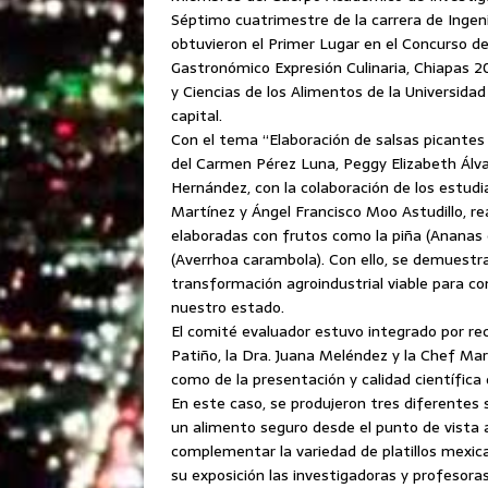
Séptimo cuatrimestre de la carrera de Ingenie
obtuvieron el Primer Lugar en el Concurso de
Gastronómico Expresión Culinaria, Chiapas 2
y Ciencias de los Alimentos de la Universida
capital.
Con el tema “Elaboración de salsas picantes
del Carmen Pérez Luna, Peggy Elizabeth Álva
Hernández, con la colaboración de los estud
Martínez y Ángel Francisco Moo Astudillo, rea
elaboradas con frutos como la piña (Ananas 
(Averrhoa carambola). Con ello, se demuestr
transformación agroindustrial viable para co
nuestro estado.
El comité evaluador estuvo integrado por re
Patiño, la Dra. Juana Meléndez y la Chef Mar
como de la presentación y calidad científica 
En este caso, se produjeron tres diferentes s
un alimento seguro desde el punto de vista 
complementar la variedad de platillos mexica
su exposición las investigadoras y profesor