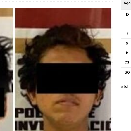
ago
D
2
9
16
23
30
« Jul