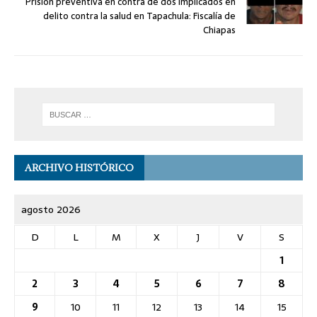
Prisión preventiva en contra de dos implicados en
delito contra la salud en Tapachula: Fiscalía de
Chiapas
ARCHIVO HISTÓRICO
agosto 2026
D
L
M
X
J
V
S
1
2
3
4
5
6
7
8
9
10
11
12
13
14
15