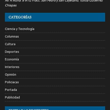
Av. 4 Mzna. 8 #112 Fracc. San Pedro y San Cayetano, Tuxtla Gutiérrez
Chiapas
CATEGORÍAS
Ciencia y Tecnología
Columnas
Cultura
Deportes
Economía
Interiores
Opinión
Policiacas
Portada
Publicidad