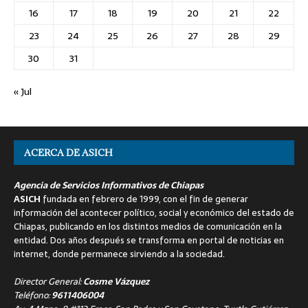
16
17
18
19
20
21
22
23
24
25
26
27
28
29
30
31
« Jul
ACERCA DE ASICH
Agencia de Servicios Informativos de Chiapas
ASICH
fundada en febrero de 1999, con el fin de generar
información del acontecer político, social y económico del estado de
Chiapas, publicando en los distintos medios de comunicación en la
entidad. Dos años después se transforma en portal de noticias en
internet, donde permanece sirviendo a la sociedad.
Director General:
Cosme Vázquez
Teléfono:
9611406004