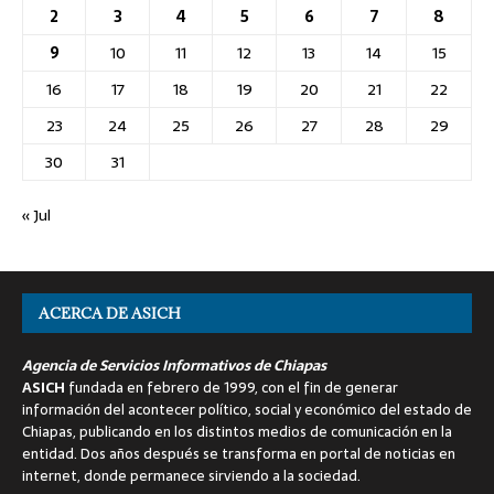
2
3
4
5
6
7
8
9
10
11
12
13
14
15
16
17
18
19
20
21
22
23
24
25
26
27
28
29
30
31
« Jul
ACERCA DE ASICH
Agencia de Servicios Informativos de Chiapas
ASICH
fundada en febrero de 1999, con el fin de generar
información del acontecer político, social y económico del estado de
Chiapas, publicando en los distintos medios de comunicación en la
entidad. Dos años después se transforma en portal de noticias en
internet, donde permanece sirviendo a la sociedad.