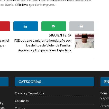
conducta delictiva quedará impune.
SIGUIENTE
o en el
FGE detiene a migrante hondureño por
que
los delitos de Violencia Familiar
Agravada y Equiparada en Tapachula
CATEGORÍAS
EN
Ciencia y Tecnología
Eduar
y apo
Columnas
l y
Arranc
 los
Cultura