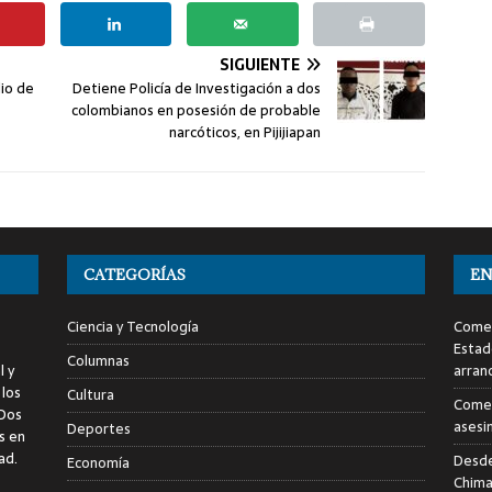
SIGUIENTE
dio de
Detiene Policía de Investigación a dos
colombianos en posesión de probable
narcóticos, en Pijijiapan
CATEGORÍAS
EN
Ciencia y Tecnología
Comen
Estad
Columnas
l y
arran
 los
Cultura
Comen
 Dos
asesi
Deportes
s en
ad.
Desde
Economía
Chima