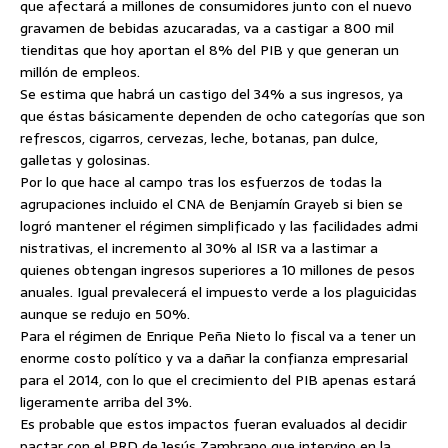
que afectará a millones de consumidores junto con el nuevo
gravamen de bebidas azucaradas, va a castigar a 800 mil
tienditas que hoy aportan el 8% del PIB y que generan un
millón de empleos.
Se estima que habrá un castigo del 34% a sus ingresos, ya
que éstas básicamente dependen de ocho categorías que son
refrescos, cigarros, cervezas, leche, botanas, pan dulce,
galletas y golosinas.
Por lo que hace al campo tras los esfuerzos de todas la
agrupaciones incluido el CNA de Benjamín Grayeb si bien se
logró mantener el régimen simplificado y las facilidades admi
nistrativas, el incremento al 30% al ISR va a lastimar a
quienes obtengan ingresos superiores a 10 millones de pesos
anuales. Igual prevalecerá el impuesto verde a los plaguicidas
aunque se redujo en 50%.
Para el régimen de Enrique Peña Nieto lo fiscal va a tener un
enorme costo político y va a dañar la confianza empresarial
para el 2014, con lo que el crecimiento del PIB apenas estará
ligeramente arriba del 3%.
Es probable que estos impactos fueran evaluados al decidir
pactar con el PRD de Jesús Zambrano que intervino en la