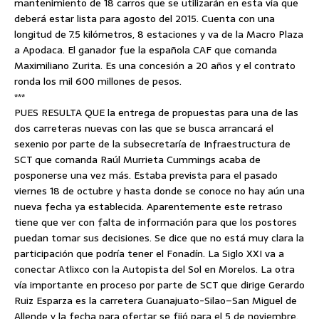
mantenimiento de 18 carros que se utilizarán en esta vía que
deberá estar lista para agosto del 2015. Cuenta con una
longitud de 7.5 kilómetros, 8 estaciones y va de la Macro Plaza
a Apodaca. El ganador fue la española CAF que comanda
Maximiliano Zurita. Es una concesión a 20 años y el contrato
ronda los mil 600 millones de pesos.
***
PUES RESULTA QUE la entrega de propuestas para una de las
dos carreteras nuevas con las que se busca arrancará el
sexenio por parte de la subsecretaría de Infraestructura de
SCT que comanda Raúl Murrieta Cummings acaba de
posponerse una vez más. Estaba prevista para el pasado
viernes 18 de octubre y hasta donde se conoce no hay aún una
nueva fecha ya establecida. Aparentemente este retraso
tiene que ver con falta de información para que los postores
puedan tomar sus decisiones. Se dice que no está muy clara la
participación que podría tener el Fonadín. La Siglo XXI va a
conectar Atlixco con la Autopista del Sol en Morelos. La otra
vía importante en proceso por parte de SCT que dirige Gerardo
Ruiz Esparza es la carretera Guanajuato-Silao–San Miguel de
Allende y la fecha para ofertar se fijó para el 5 de noviembre.